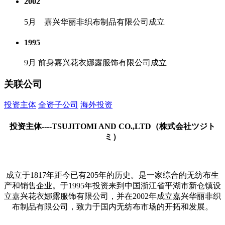
2002
5月 嘉兴华丽非织布制品有限公司成立
1995
9月 前身嘉兴花衣娜露服饰有限公司成立
关联公司
投资主体
全资子公司
海外投资
投资主体----TSUJITOMI AND CO.,LTD（株式会社ツジト
ミ）
成立于1817年距今已有205年的历史。是一家综合的无纺布生
产和销售企业。于1995年投资来到中国浙江省平湖市新仓镇设
立嘉兴花衣娜露服饰有限公司，并在2002年成立嘉兴华丽非织
布制品有限公司，致力于国内无纺布市场的开拓和发展。